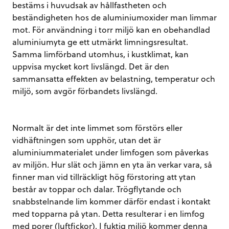
bestäms i huvudsak av hållfastheten och
beständigheten hos de aluminiumoxider man limmar
mot. För användning i torr miljö kan en obehandlad
aluminiumyta ge ett utmärkt limningsresultat.
Samma limförband utomhus, i kustklimat, kan
uppvisa mycket kort livslängd. Det är den
sammansatta effekten av belastning, temperatur och
miljö, som avgör förbandets livslängd.
Normalt är det inte limmet som förstörs eller
vidhäftningen som upphör, utan det är
aluminiummaterialet under limfogen som påverkas
av miljön. Hur slät och jämn en yta än verkar vara, så
finner man vid tillräckligt hög förstoring att ytan
består av toppar och dalar. Trögflytande och
snabbstelnande lim kommer därför endast i kontakt
med topparna på ytan. Detta resulterar i en limfog
med porer (luftfickor). I fuktig miljö kommer denna