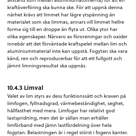
kraftöverföring ska kunna ske. För att uppnå denna
närhet krävs att limmet har lägre ytspänning än
materialet som ska limmas, annars vill limmet hellre
forma sig till en droppe än flyta ut. Olika ytor har
olika egenskaper. Närvaro av föroreningar och oxider
innebär att det förväntade kraftspelet mellan lim och
aluminiummaterial inte kan uppstå. Fogytan ska vara
känd, ren och reproducerbar för att ett fullgott och
jämnt limningsresultat ska uppnås.
10.4.3 Limval
Valet av lim styrs av dess funktionssätt och kraven på
limfogen, fyllnadsgrad, värmebeständighet, seghet,
hållfasthet med mera. Limfogar har relativt god
lastspridning, men det är sällan man erhåller
limförband med jämn lastfördelning över hela
fogytan. Belastningen är i regel störst i fogens kanter.