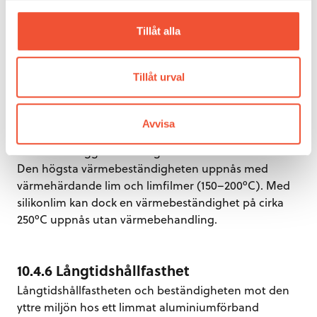
Tillåt alla
Figur 126.
Olika belastningsfall hos limförband.
Tillåt urval
10.4.5 Användningstemperaturen
Avvisa
Den praktiska användningstemperaturen för
limförband ligger för många lim i intervallet 60–80ºC.
Den högsta värmebeständigheten uppnås med
värmehärdande lim och limfilmer (150–200ºC). Med
silikonlim kan dock en värmebeständighet på cirka
250ºC uppnås utan värmebehandling.
10.4.6 Långtidshållfasthet
Långtidshållfastheten och beständigheten mot den
yttre miljön hos ett limmat aluminiumförband