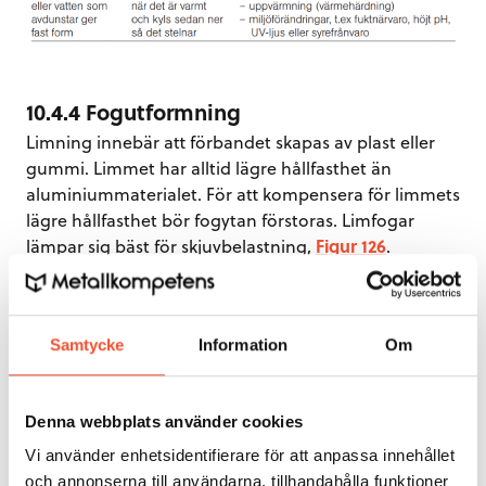
10.4.4 Fogutformning
Limning innebär att förbandet skapas av plast eller
gummi. Limmet har alltid lägre hållfasthet än
aluminiummaterialet. För att kompensera för limmets
lägre hållfasthet bör fogytan förstoras. Limfogar
lämpar sig bäst för skjuvbelastning,
Figur 126
.
Dragbelastade förband är ofta olämpliga för höga
belastningar. Fläk- och klyvbelastning medför höga
spänningar på en liten del av fogytan och bör
Samtycke
Information
Om
undvikas.
Denna webbplats använder cookies
Vi använder enhetsidentifierare för att anpassa innehållet
och annonserna till användarna, tillhandahålla funktioner