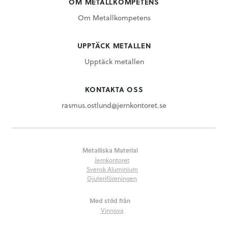
OM METALLKOMPETENS
Om Metallkompetens
UPPTÄCK METALLEN
Upptäck metallen
KONTAKTA OSS
rasmus.ostlund@jernkontoret.se
Metalliska Material
Jernkontoret
Svensk Aluminium
Gjuteriföreningen
Med stöd från
Vinnova