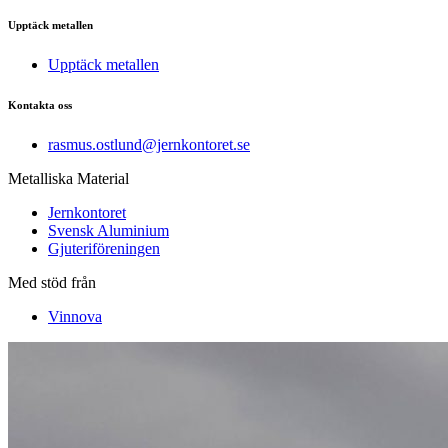
Upptäck metallen
Upptäck metallen
Kontakta oss
rasmus.ostlund@jernkontoret.se
Metalliska Material
Jernkontoret
Svensk Aluminium
Gjuteriföreningen
Med stöd från
Vinnova