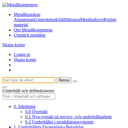
Metallkunskap
Aluminium
Gjuteriteknik
Stål
Mässing
Metallarkivet
Rörligt
material
Om Metallkompetens
Upptäck metallen
Skapa konto
Logga in
Skapa konto
Rensa
Underhåll och driftsekonomi
0. Inledning
0.0 Översikt
0.1 Nya synsätt på service- och underhållsarbete
0.2 Underhållet i produktionssystemet
1. Underhållets Ekonomiska Betydelse