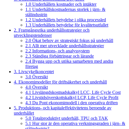
1.0 Underhållets kostnader och intäkter
1.1 Underhållskostnadernas storlek i järn- &
stålindustrin
1.2 Underhållets betydelse i olika processled
1.3 Underhållets betydelse för kvalitetsutfallet
2. Framgångsrika underhållsstrategier och
utvecklingstendenser
2.0 Ökat behov av strategiskt fokus på underhåll
2.1 Allt mer utvecklade underhållsstrategier
2.2 Informations- och analyssystem
2.3 Ständiga förbättringar och lärande
2.4 Bygga upp och utöka samarbeten med andra
företag
3. Livscykelkonceptet
3.0 Översikt
4. Ekonomimodeller för driftsäkerhet och underhåll
4.0 Översikt
4.1 Livslängdskostnadskalkyl LCC, Life Cycle Cost
4.2 Livstidsöverskottskalkyl LCP, Life Cycle Profit
4.3 Du Pont ekonomimodell i den operativa driften
5. Produktions- och kapitaleffektivitetens beroende av
underhållet
5.0 Totalproduktivt underhåll, TPU och TAK
5.1 Hur stor är den operativa verkningsgraden i järn- &
stålindustrin?