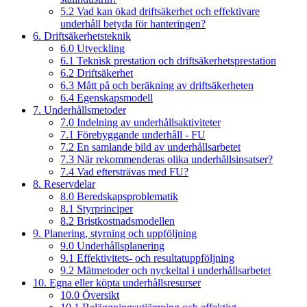
5.2 Vad kan ökad driftsäkerhet och effektivare
underhåll betyda för hanteringen?
6. Driftsäkerhetsteknik
6.0 Utveckling
6.1 Teknisk prestation och driftsäkerhetsprestation
6.2 Driftsäkerhet
6.3 Mått på och beräkning av driftsäkerheten
6.4 Egenskapsmodell
7. Underhållsmetoder
7.0 Indelning av underhållsaktiviteter
7.1 Förebyggande underhåll - FU
7.2 En samlande bild av underhållsarbetet
7.3 När rekommenderas olika underhållsinsatser?
7.4 Vad eftersträvas med FU?
8. Reservdelar
8.0 Beredskapsproblematik
8.1 Styrprinciper
8.2 Bristkostnadsmodellen
9. Planering, styrning och uppföljning
9.0 Underhållsplanering
9.1 Effektivitets- och resultatuppföljning
9.2 Mätmetoder och nyckeltal i underhållsarbetet
10. Egna eller köpta underhållsresurser
10.0 Översikt