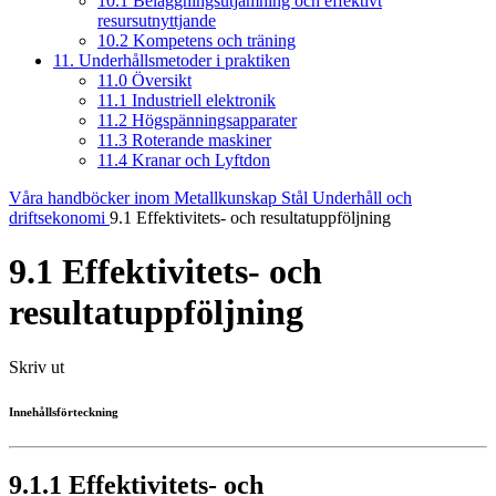
10.1 Beläggningsutjämning och effektivt
resursutnyttjande
10.2 Kompetens och träning
11. Underhållsmetoder i praktiken
11.0 Översikt
11.1 Industriell elektronik
11.2 Högspänningsapparater
11.3 Roterande maskiner
11.4 Kranar och Lyftdon
Våra handböcker inom Metallkunskap
Stål
Underhåll och
driftsekonomi
9.1 Effektivitets- och resultatuppföljning
9.1 Effektivitets- och
resultatuppföljning
Skriv ut
Innehållsförteckning
9.1.1 Effektivitets- och