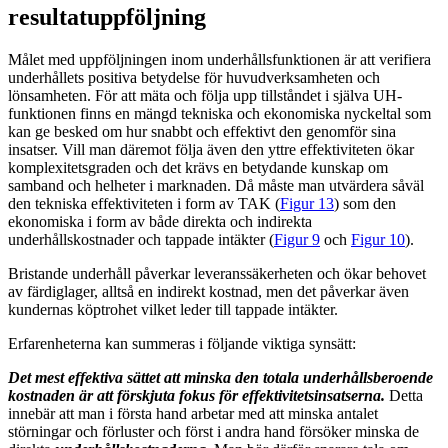
resultatuppföljning
Målet med uppföljningen inom underhållsfunktionen är att verifiera
underhållets positiva betydelse för huvudverksamheten och
lönsamheten. För att mäta och följa upp tillståndet i själva UH-
funktionen finns en mängd tekniska och ekonomiska nyckeltal som
kan ge besked om hur snabbt och effektivt den genomför sina
insatser. Vill man däremot följa även den yttre effektiviteten ökar
komplexitetsgraden och det krävs en betydande kunskap om
samband och helheter i marknaden. Då måste man utvärdera såväl
den tekniska effektiviteten i form av TAK (
Figur 13
) som den
ekonomiska i form av både direkta och indirekta
underhållskostnader och tappade intäkter (
Figur 9
och
Figur 10
).
Bristande underhåll påverkar leveranssäkerheten och ökar behovet
av färdiglager, alltså en indirekt kostnad, men det påverkar även
kundernas köptrohet vilket leder till tappade intäkter.
Erfarenheterna kan summeras i följande viktiga synsätt:
Det mest effektiva sättet att minska den totala underhållsberoende
kostnaden är att förskjuta fokus för effektivitetsinsatserna.
Detta
innebär att man i första hand arbetar med att minska antalet
störningar och förluster och först i andra hand försöker minska de