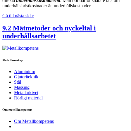
direkta
underhållskostnaderna
. Man bör därför snarare tala om
underhållsbristkostnader än underhållskostnader.
Gå till nästa sida:
9.2 Mätmetoder och nyckeltal i
underhållsarbetet
Metallkunskap
Aluminium
Gjuteriteknik
Stål
Mässing
Metallarkivet
Rörligt material
Om metallkompetens
Om Metallkompetens