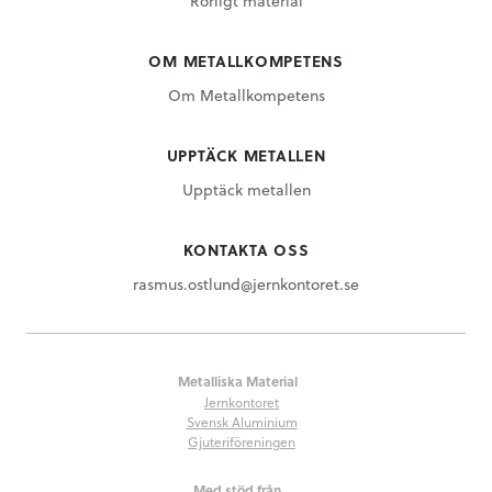
Rörligt material
OM METALLKOMPETENS
Om Metallkompetens
UPPTÄCK METALLEN
Upptäck metallen
KONTAKTA OSS
rasmus.ostlund@jernkontoret.se
Metalliska Material
Jernkontoret
Svensk Aluminium
Gjuteriföreningen
Med stöd från