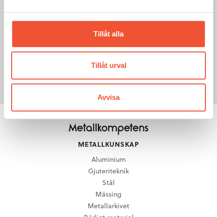
GÅ TILL NÄSTA SIDA:
Tillåt alla
1.2 Underhållets betydelse i
olika processled
Tillåt urval
Avvisa
METALLKUNSKAP
Aluminium
Gjuteriteknik
Stål
Mässing
Metallarkivet