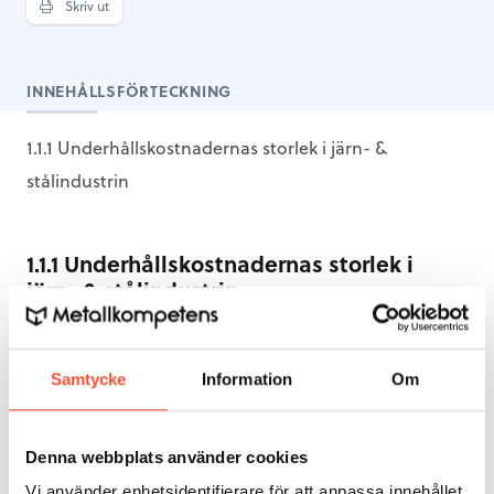
Skriv ut
INNEHÅLLSFÖRTECKNING
1.1.1 Underhållskostnadernas storlek i järn- &
stålindustrin
1.1.1 Underhållskostnadernas storlek i
järn- & stålindustrin
Undersökningar har visat att de
direkta underhållskostnaderna utgör 6,4 % av
stålindustrins omsättning,
Figur 5
. Det har också
Samtycke
Information
Om
visats att de indirekta
kostnaderna är minst lika
höga,
så i realiteten ligger
kostnaderna för underhåll –
eller
bristande underhåll – runt
13-14 % av stålets
Denna webbplats använder cookies
saluvärde.
Med en snäv definition av
stålindustri har
Vi använder enhetsidentifierare för att anpassa innehållet