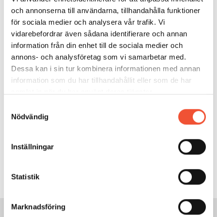
de svenska
bruken en omsättning på 45
miljarder. Det
och annonserna till användarna, tillhandahålla funktioner
betyder att vi lägger ned omkring
sex miljarder
för sociala medier och analysera vår trafik. Vi
kronor
på underhåll av den svenska stålindustrins
vidarebefordrar även sådana identifierare och annan
anläggningar.
information från din enhet till de sociala medier och
annons- och analysföretag som vi samarbetar med.
Dessa kan i sin tur kombinera informationen med annan
information som du har tillhandahållit eller som de har
samlat in när du har använt deras tjänster.
Samtyckesval
Nödvändig
Inställningar
Figur 5.
Statistik
Marknadsföring