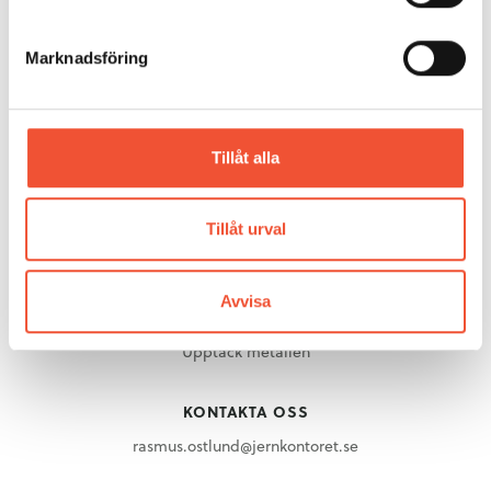
Aluminium
Gjuteriteknik
Marknadsföring
Stål
Mässing
Metallarkivet
Tillåt alla
Rörligt material
OM METALLKOMPETENS
Tillåt urval
Om Metallkompetens
Avvisa
UPPTÄCK METALLEN
Upptäck metallen
KONTAKTA OSS
rasmus.ostlund@jernkontoret.se