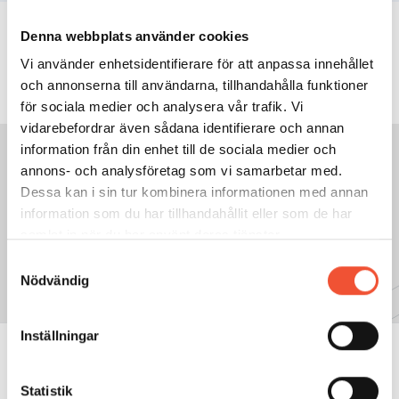
INNEHÅLLSFÖRTECKNING
Denna webbplats använder cookies
Vi använder enhetsidentifierare för att anpassa innehållet
och annonserna till användarna, tillhandahålla funktioner
för sociala medier och analysera vår trafik. Vi
vidarebefordrar även sådana identifierare och annan
information från din enhet till de sociala medier och
annons- och analysföretag som vi samarbetar med.
Dessa kan i sin tur kombinera informationen med annan
GÅ TILL NÄSTA SIDA:
information som du har tillhandahållit eller som de har
14.5 Valsning
samlat in när du har använt deras tjänster.
Samtyckesval
Nödvändig
Inställningar
Statistik
METALLKUNSKAP