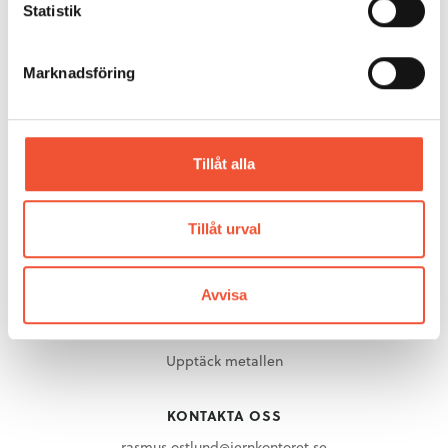
Statistik
METALLKUNSKAP
Aluminium
Marknadsföring
Gjuteriteknik
Stål
Mässing
Metallarkivet
Tillåt alla
Rörligt material
Tillåt urval
OM METALLKOMPETENS
Om Metallkompetens
Avvisa
UPPTÄCK METALLEN
Upptäck metallen
KONTAKTA OSS
rasmus.ostlund@jernkontoret.se