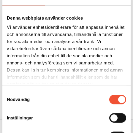
Denna webbplats använder cookies
Efter det att bauxiten har brutits omvandlas den till
Vi använder enhetsidentifierare för att anpassa innehållet
aluminiumoxid via en kemisk process som kalllas
och annonserna till användarna, tillhandahålla funktioner
Bayermetoden
för sociala medier och analysera vår trafik. Vi
vidarebefordrar även sådana identifierare och annan
information från din enhet till de sociala medier och
annons- och analysföretag som vi samarbetar med.
Dessa kan i sin tur kombinera informationen med annan
information som du har tillhandahållit eller som de har
GÅ TILL NÄSTA SIDA:
samlat in när du har använt deras tjänster.
10.3 Elektrolys
Samtyckesval
Nödvändig
Inställningar