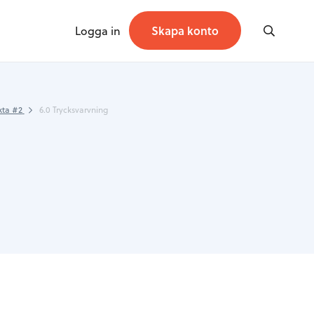
Logga in
Skapa konto
kta #2
6.0 Trycksvarvning