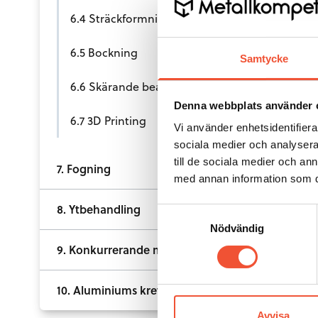
6.4 Sträckformning
6.5 Bockning
Samtycke
6.6 Skärande bearbetning
Denna webbplats använder 
6.7 3D Printing
Vi använder enhetsidentifierar
sociala medier och analysera 
till de sociala medier och a
7. Fogning
med annan information som du 
8. Ytbehandling
Samtyckesval
Nödvändig
9. Konkurrerande material
10. Aluminiums kretslopp
Avvisa