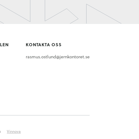
LLEN
KONTAKTA OSS
rasmus.ostlund@jernkontoret.se
n
Vinnova