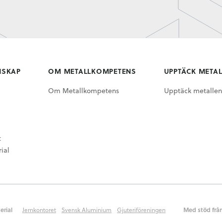
NSKAP
OM METALLKOMPETENS
UPPTÄCK META
Om Metallkompetens
Upptäck metallen
t
ial
erial
Jernkontoret
Svensk Aluminium
Gjuteriföreningen
Med stöd frå