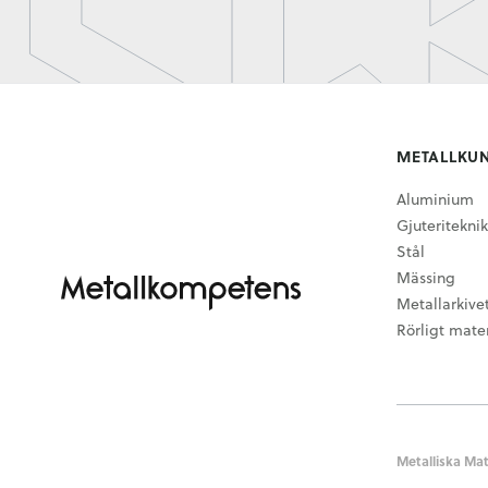
METALLKU
Aluminium
Gjuteriteknik
Stål
Mässing
Metallarkive
Rörligt mater
Metalliska Mat