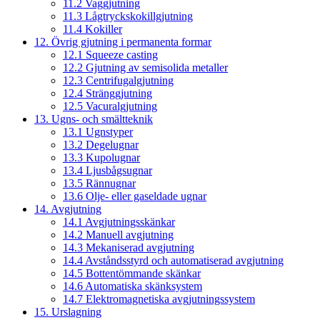
11.2 Vaggjutning
11.3 Lågtryckskokillgjutning
11.4 Kokiller
12. Övrig gjutning i permanenta formar
12.1 Squeeze casting
12.2 Gjutning av semisolida metaller
12.3 Centrifugalgjutning
12.4 Stränggjutning
12.5 Vacuralgjutning
13. Ugns- och smältteknik
13.1 Ugnstyper
13.2 Degelugnar
13.3 Kupolugnar
13.4 Ljusbågsugnar
13.5 Rännugnar
13.6 Olje- eller gaseldade ugnar
14. Avgjutning
14.1 Avgjutningsskänkar
14.2 Manuell avgjutning
14.3 Mekaniserad avgjutning
14.4 Avståndsstyrd och automatiserad avgjutning
14.5 Bottentömmande skänkar
14.6 Automatiska skänksystem
14.7 Elektromagnetiska avgjutningssystem
15. Urslagning