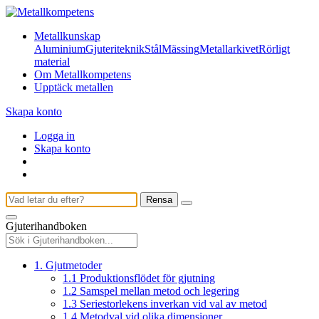
Metallkunskap
Aluminium
Gjuteriteknik
Stål
Mässing
Metallarkivet
Rörligt
material
Om Metallkompetens
Upptäck metallen
Skapa konto
Logga in
Skapa konto
Rensa
Gjuterihandboken
1. Gjutmetoder
1.1 Produktionsflödet för gjutning
1.2 Samspel mellan metod och legering
1.3 Seriestorlekens inverkan vid val av metod
1.4 Metodval vid olika dimensioner