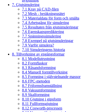
avgjutning
7. Gjutsimulering
7.1 Krav på CAD-filen
7.2 Mesh - beräkningsnätet
7.3 Materialdata för form och smälta
7.4 Arbetsgång för simulering
7.5 Resultaten från gjutsimuleringar
7.6 Egenskapsprediktering
7.7 Spänningssimulering
7.8 Exempel på gjutsimuleringar
7.9 Varför simulera?
7.10 Simuleringens historia
8. Tillverkning av engångsformar
8.1 Modellutrustning
8.2 Formflaskor
8.3 Råsandsformning
8.4 Manuell formtillverkning
8.5 Formning i självstelnande massor
8.6 FPC-metoden
8.7 Friformsframställning
8.8 Vakuumformning
8.9 Skalformning
8.10 Gjutning i gipsform
8.11 Fullformsgjutning
8.12 Cosworth-processen