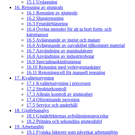
15.1 Urslagning
16. Rensning av gjutgods
16.1 Rensning av gjutgods
16.2 Slungrensning
16.3 Fristråleblästring
16.4 Övriga metoder för att ta bort form- och
kärnmassor
16.5 Avlägsnande av ingjut och matare
16.6 Avlägsnande av oavsiktligt tillkommet material
16.7 Användning av manipulatorer
16.8 Användning av industrirobotar
16.9 Specialmaskinlösningar
16.10 Rensning med verktygsmaskiner
16.11 Rensningscell för manuell rensning
17. Kvalitetsstyrning
17.1 Kvalitetsstyrning i processen
17.2 Strukturkontroll
17.3 Allmän kontroll av gjutgodset
17.4 Oförstörande provning
17.5 Service och underhåll
18. Gjutfelsanalys
18.1 Gjutdefekternas avhjälpningsprocedur
18.2 Primära och sekundära gjutgodsfel
19. Arbetsmiljö
19.1 Fysiska faktorer som påverkar arbetsmiljön