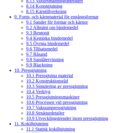
8.13 Vaxursmältningsmetoden
8.14 Konstgjutning
8.15 Kärntillverkning
9. Form- och kärnmaterial för engångsformar
9.1 Sander för formar och kärnor
9.2 Allmänt om bindemedel
9.3 Bentonit
9.4 Kemiska bindemedel
9.5 Övriga bindemedel
9.6 Tillsatsmedel
9.7 Råsand
9.8 Sandåtervinning
9.9 Blackning
10. Pressgjutning
10.1 Pressgjutna material
10.2 Konstruktionsråd
10.3 Simulering av pressgjutning
10.4 Verktyg
10.5 Pressgjutningsmaskiner
10.6 Processen vid pressgjutning
10.7 Vakuumpressgjutning
10.8 Strukturdetaljer
10.9 Utvecklingstrender inom pressgjutning
11. Kokillgjutning
11.1 Statisk kokillgjutning