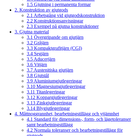
1.5 Gjutning i permanenta formar
2. Konstruktion av gjutgods
2.1 Arbetsgång vid gjutgodskonstruktion
2.2 Konstruktionsanvisningar
2.3 Exempel på gjutna konstruktioner
3. Gjutna material
3.1 Övergripande om gjutjärn
3.2 Gråjärn
3.3 Kompaktgrafitjärn (CGI)
3.4 Segjärn
3.5 Aducerjärn
3.6 Vitjärn
3.7 Austenitiska gjutjärn
3.8 Gjutstål
3.9 Aluminiumgjutlegeringar
3.10 Magnesiumgjutlegeringar
3.11 Titanlegeringar
3.12 Koppargjutlegeringar
3.13 Zinkgjutlegeringar
3.14 Blygjutlegeringar
4. Måttnoggrannhet, bearbetningstillägg och ytjämnhet
4.1 Standard för dimensions-, form- och lägetoleranser
samt bearbetningstillägg
4.2 Normala toleranser och bearbetningstillägg för
gjutgods