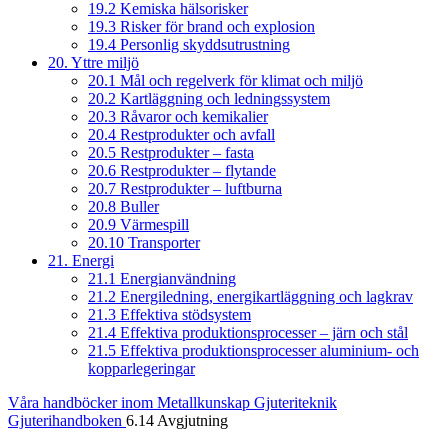
19.2 Kemiska hälsorisker
19.3 Risker för brand och explosion
19.4 Personlig skyddsutrustning
20. Yttre miljö
20.1 Mål och regelverk för klimat och miljö
20.2 Kartläggning och ledningssystem
20.3 Råvaror och kemikalier
20.4 Restprodukter och avfall
20.5 Restprodukter – fasta
20.6 Restprodukter – flytande
20.7 Restprodukter – luftburna
20.8 Buller
20.9 Värmespill
20.10 Transporter
21. Energi
21.1 Energianvändning
21.2 Energiledning, energikartläggning och lagkrav
21.3 Effektiva stödsystem
21.4 Effektiva produktionsprocesser – järn och stål
21.5 Effektiva produktionsprocesser aluminium- och
kopparlegeringar
Våra handböcker inom Metallkunskap
Gjuteriteknik
Gjuterihandboken
6.14 Avgjutning