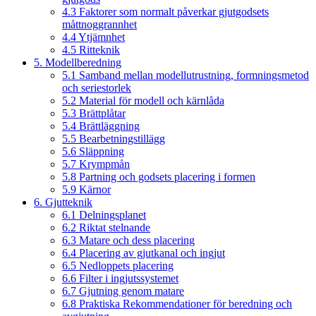
4.3 Faktorer som normalt påverkar gjutgodsets
måttnoggrannhet
4.4 Ytjämnhet
4.5 Ritteknik
5. Modellberedning
5.1 Samband mellan modellutrustning, formningsmetod
och seriestorlek
5.2 Material för modell och kärnlåda
5.3 Brättplåtar
5.4 Brättläggning
5.5 Bearbetningstillägg
5.6 Släppning
5.7 Krympmån
5.8 Partning och godsets placering i formen
5.9 Kärnor
6. Gjutteknik
6.1 Delningsplanet
6.2 Riktat stelnande
6.3 Matare och dess placering
6.4 Placering av gjutkanal och ingjut
6.5 Nedloppets placering
6.6 Filter i ingjutssystemet
6.7 Gjutning genom matare
6.8 Praktiska Rekommendationer för beredning och