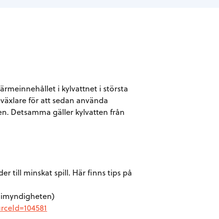
ärmeinnehållet i kylvattnet i största
eväxlare för att sedan använda
en. Detsamma gäller kylvatten från
till minskat spill. Här finns tips på
ergimyndigheten)
rceId=104581