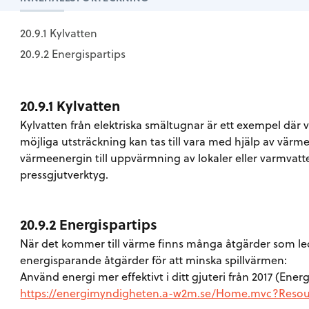
20.9.1 Kylvatten
20.9.2 Energispartips
20.9.1 Kylvatten
Kylvatten från elektriska smältugnar är ett exempel där v
möjliga utsträckning kan tas till vara med hjälp av värm
värmeenergin till uppvärmning av lokaler eller varmvatt
pressgjutverktyg.
20.9.2 Energispartips
När det kommer till värme finns många åtgärder som leder 
energisparande åtgärder för att minska spillvärmen:
Använd energi mer effektivt i ditt gjuteri från 2017 (En
https://energimyndigheten.a-w2m.se/Home.mvc?Resou