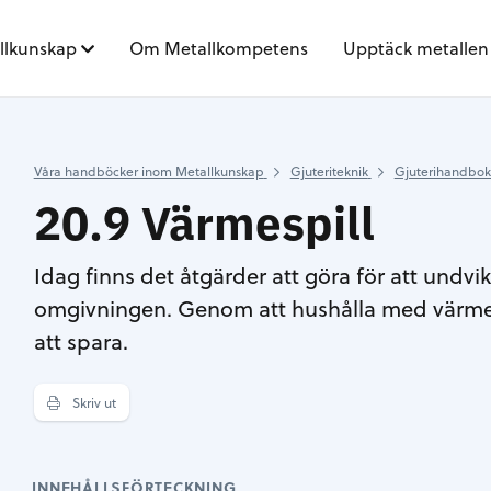
llkunskap
Om Metallkompetens
Upptäck metallen
Våra handböcker inom Metallkunskap
Gjuteriteknik
Gjuterihandbo
20.9 Värmespill
Idag finns det åtgärder att göra för att undvika
omgivningen. Genom att hushålla med värmen
att spara.
Skriv ut
INNEHÅLLSFÖRTECKNING