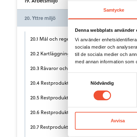
19. Arbetsmiljö
Samtycke
20. Yttre miljö
Denna webbplats använder 
20.1 Mål och regelverk för klimat och miljö
Vi använder enhetsidentifierar
sociala medier och analysera 
20.2 Kartläggning och ledningssystem
till de sociala medier och a
med annan information som du 
20.3 Råvaror och kemikalier
Samtyckesval
20.4 Restprodukter och avfall
Nödvändig
20.5 Restprodukter – fasta
20.6 Restprodukter – flytande
Avvisa
20.7 Restprodukter – luftburna