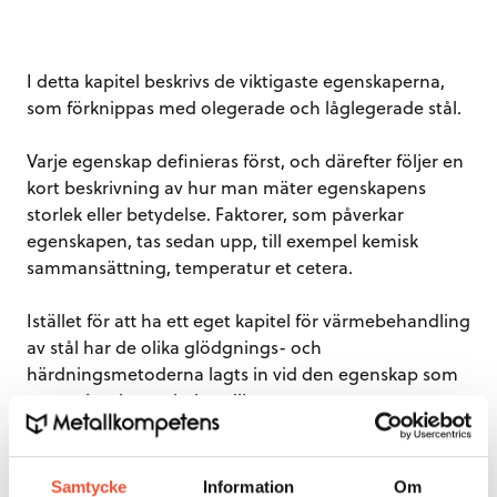
I detta kapitel beskrivs de viktigaste egenskaperna,
som förknippas med olegerade och låglegerade stål.
Varje egenskap definieras först, och därefter följer en
kort beskrivning av hur man mäter egenskapens
storlek eller betydelse. Faktorer, som påverkar
egenskapen, tas sedan upp, till exempel kemisk
sammansättning, temperatur et cetera.
Istället för att ha ett eget kapitel för värmebehandling
av stål har de olika glödgnings- och
härdningsmetoderna lagts in vid den egenskap som
mest påverkas av behandlingen.
Stålets fysikaliska egenskaper påverkas av:
Samtycke
Information
Om