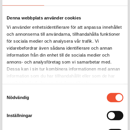
kemisk sammansättning
stelningsprocess
Denna webbplats använder cookies
mekanisk bearbetning
Vi använder enhetsidentifierare för att anpassa innehållet
dimension och form
och annonserna till användarna, tillhandahålla funktioner
värmebehandling
för sociala medier och analysera vår trafik. Vi
vidarebefordrar även sådana identifierare och annan
och denna påverkan kan oftast förklaras med någon
information från din enhet till de sociala medier och
av de teoretiska samband som beskrivits i föregående
annons- och analysföretag som vi samarbetar med.
kapitel och som ofta visar sig i mikrostrukturen.
Dessa kan i sin tur kombinera informationen med annan
Nedanstående skiss ger en uppfattning om
information som du har tillhandahållit eller som de har
påverkande faktorer.
samlat in när du har använt deras tjänster.
Samtyckesval
Nödvändig
Inställningar