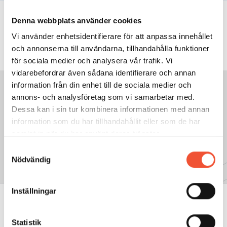
INNEHÅLLSFÖRTECKNING
Denna webbplats använder cookies
Vi använder enhetsidentifierare för att anpassa innehållet
och annonserna till användarna, tillhandahålla funktioner
för sociala medier och analysera vår trafik. Vi
vidarebefordrar även sådana identifierare och annan
information från din enhet till de sociala medier och
annons- och analysföretag som vi samarbetar med.
Dessa kan i sin tur kombinera informationen med annan
GÅ TILL NÄSTA SIDA:
information som du har tillhandahållit eller som de har
5.4 Aluminiumlegeringar
samlat in när du har använt deras tjänster.
Samtyckesval
Nödvändig
Inställningar
Statistik
METALLKUNSKAP