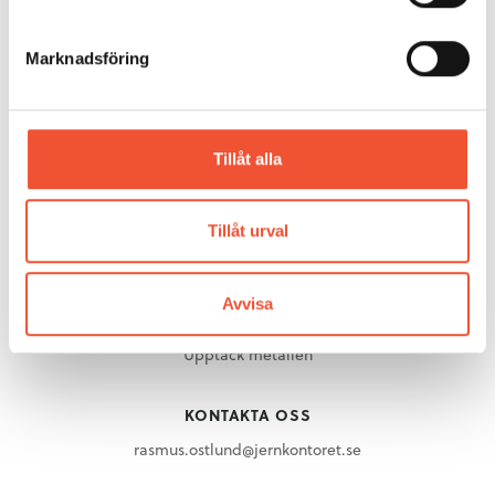
Aluminium
Gjuteriteknik
Marknadsföring
Stål
Mässing
Metallarkivet
Tillåt alla
Rörligt material
OM METALLKOMPETENS
Tillåt urval
Om Metallkompetens
Avvisa
UPPTÄCK METALLEN
Upptäck metallen
KONTAKTA OSS
rasmus.ostlund@jernkontoret.se