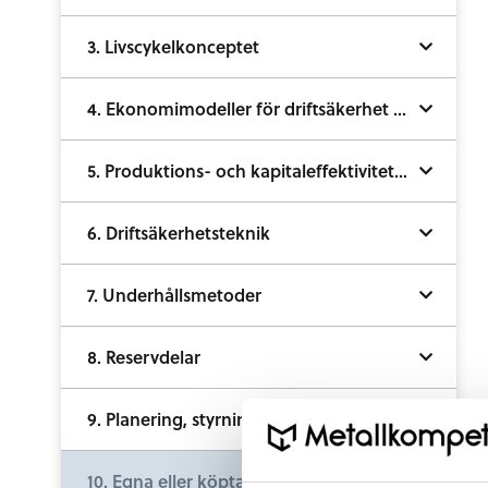
3. Livscykelkonceptet
4. Ekonomimodeller för driftsäkerhet och underhåll
5. Produktions- och kapitaleffektivitetens beroende av underhållet
6. Driftsäkerhetsteknik
7. Underhållsmetoder
8. Reservdelar
9. Planering, styrning och uppföljning
10. Egna eller köpta underhållsresurser