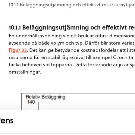
10.1.1 Beläggningsutjämning och effektivt resursutnyttja
10.1.1 Beläggningsutjämning och effektivt r
En underhållsavdelning vid ett bruk är oftast dimensione
avseende på både volym och typ. Därför blir stora varia
Figur 33
. Det kan ge betydande kostnadsfördelar att i s
resurserna för en stabil lägre nivå, till exempel C, och ta 
täcka behoven vid topparna. Detta förfarande är ju är sj
omställningar.