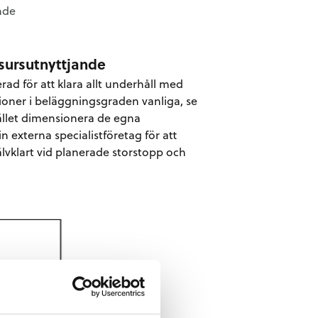
nde
esursutnyttjande
rad för att klara allt underhåll med
tioner i beläggningsgraden vanliga, se
tället dimensionera de egna
in externa specialistföretag för att
älvklart vid planerade storstopp och