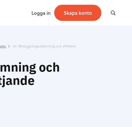
Logga in
Skapa konto
nomi
10.1 Beläggningsutjämning och effektivt
ämning och
tjande