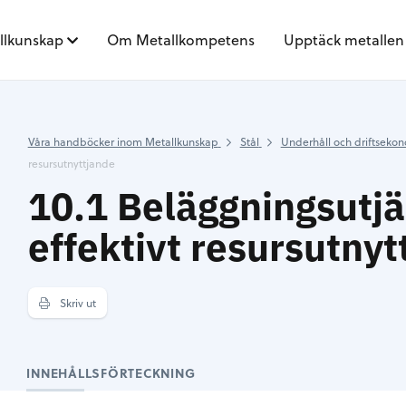
llkunskap
Om Metallkompetens
Upptäck metallen
Våra handböcker inom Metallkunskap
Stål
Underhåll och driftseko
resursutnyttjande
10.1 Beläggningsutj
effektivt resursutnyt
Skriv ut
INNEHÅLLSFÖRTECKNING