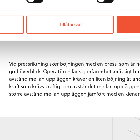
Tillåt urval
Figur 34.
Vid pressriktning sker böjningen med en press, som är hor
god överblick. Operatören lär sig erfarenhetsmässigt hur
avstånd mellan uppläggen kräver en liten böjning åt and
kraft som krävs kraftigt om avståndet mellan uppläggen bl
större avstånd mellan uppläggen jämfört med en klenar