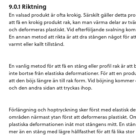
9.0.1 Riktning
En valsad produkt är ofta krokig. Särskilt gäller detta pr
att få en krokig produkt rak, kan man värma delar av tv
och deformeras plastiskt. Vid efterföljande svalning k
En annan metod att rikta är att dra stången något för att
varmt eller kallt tillstånd.
En vanlig metod för att få en stång eller profil rak är att 
inte bortse från elastiska deformationer. För att en produk
att den böjs längre än till rak form. Vid böjning kommer
och den andra sidan att tryckas ihop.
Förlängning och hoptryckning sker först med elastisk 
områden närmast ytan först att deformeras plastiskt. Om
plastiska deformationen inåt mot stångens mitt. En stå
mer än en stång med lägre hållfasthet för att få lika stor