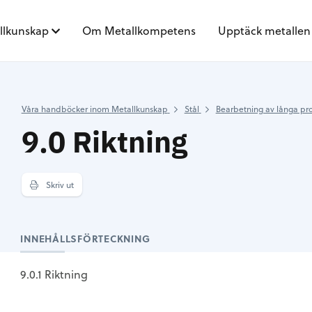
llkunskap
Om Metallkompetens
Upptäck metallen
Våra handböcker inom Metallkunskap
Stål
Bearbetning av långa pr
9.0 Riktning
Skriv ut
INNEHÅLLSFÖRTECKNING
9.0.1 Riktning