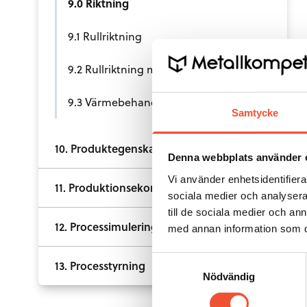
9.0 Riktning
9.1 Rullriktning
9.2 Rullriktning med konkava-konvexa valsar
9.3 Värmebehandling
Samtycke
10. Produktegenskaper
Denna webbplats använder 
Vi använder enhetsidentifierar
11. Produktionsekonomi
sociala medier och analysera 
till de sociala medier och a
12. Processimulering
med annan information som du 
Samtyckesval
13. Processtyrning
Nödvändig