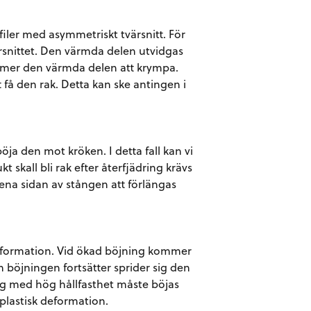
ofiler med asymmetriskt tvärsnitt. För
ärsnittet. Den värmda delen utvidgas
ommer den värmda delen att krympa.
 få den rak. Detta kan ske antingen i
böja den mot kröken. I detta fall kan vi
t skall bli rak efter återfjädring krävs
 ena sidan av stången att förlängas
deformation. Vid ökad böjning kommer
 böjningen fortsätter sprider sig den
ng med hög hållfasthet måste böjas
 plastisk deformation.