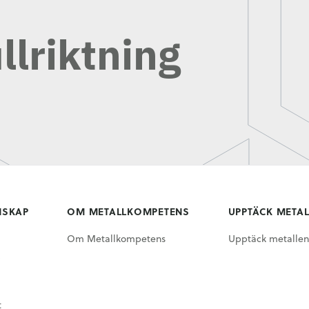
llriktning
NSKAP
OM METALLKOMPETENS
UPPTÄCK META
Om Metallkompetens
Upptäck metallen
t