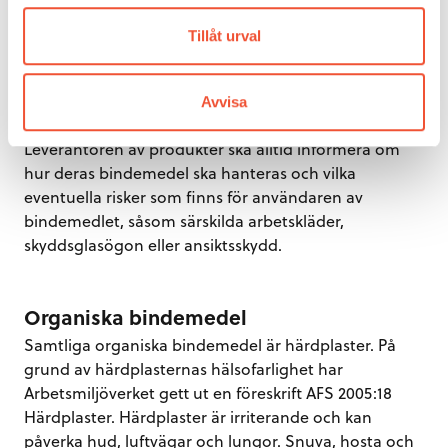
en härdare. Kemiska bindemedel är färskvaror och
behöver lagras i slutna behållare i ett svalt och
Tillåt urval
ventilerat utrymme. De ämnen som används i
kemiska bindemedel har alla egenskapen att vara
starkt reaktiva.
Avvisa
Leverantören av produkter ska alltid informera om
hur deras bindemedel ska hanteras och vilka
eventuella risker som finns för användaren av
bindemedlet, såsom särskilda arbetskläder,
skyddsglasögon eller ansiktsskydd.
Organiska bindemedel
Samtliga organiska bindemedel är härdplaster. På
grund av härdplasternas hälsofarlighet har
Arbetsmiljöverket gett ut en föreskrift AFS 2005:18
Härdplaster. Härdplaster är irriterande och kan
påverka hud, luftvägar och lungor. Snuva, hosta och