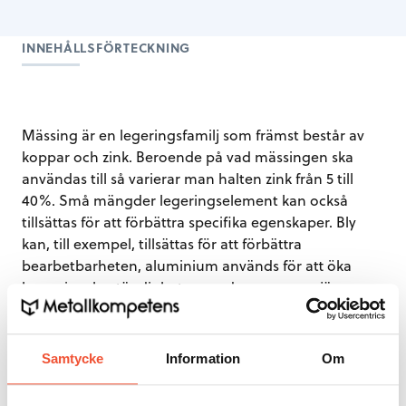
INNEHÅLLSFÖRTECKNING
Mässing är en legeringsfamilj som främst består av
koppar och zink. Beroende på vad mässingen ska
användas till så varierar man halten zink från 5 till
40%. Små mängder legeringselement kan också
tillsättas för att förbättra specifika egenskaper. Bly
kan, till exempel, tillsättas för att förbättra
bearbetbarheten, aluminium används för att öka
korrosionsbeständigheten medan mangan, järn,
tenn och aluminium vanligtvis tillsättes för att
förbättra hållfastheten i materialet.
Samtycke
Information
Om
Att minska människors påverkan på miljön har, under
de senaste åren, blivit viktigare än någonsin, och