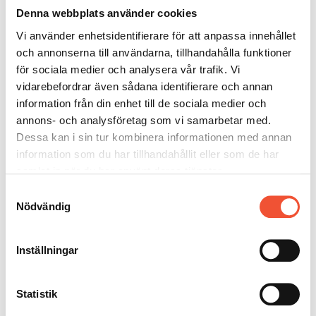
många länder önskar lyfta fram detta. Återvinning av
Denna webbplats använder cookies
material och materials påverkan på miljön och
Vi använder enhetsidentifierare för att anpassa innehållet
människors hälsa, är därför två avgörande aspekter
och annonserna till användarna, tillhandahålla funktioner
när det gäller hållbarhet. Det är därför stort fokus på
för sociala medier och analysera vår trafik. Vi
dessa aspekter vid utveckling av nya material och
vidarebefordrar även sådana identifierare och annan
produkt.
information från din enhet till de sociala medier och
annons- och analysföretag som vi samarbetar med.
Inom mässingsindustrin har det på senare år skett en
Dessa kan i sin tur kombinera informationen med annan
global utveckling av tekniker för återvinning. Detta
information som du har tillhandahållit eller som de har
för att maximera mängden återvunnet skrot från
samlat in när du har använt deras tjänster.
produkter och från tillverkningsprocesserna. Idag
Samtyckesval
används ca 80% återvunnet skrot i tillverkningen av
Nödvändig
nya mässingsprodukter, vilket bidrar till att både göra
produktionen mer ekonomiskt lönsam och mer
miljövänlig. Mässing är därför ansedd som en av de
Inställningar
mest återvinningsbara legeringar och följaktligen en
av de mest hållbara.
Statistik
När mässing kommer i kontakt med den