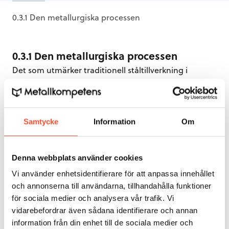
0.3.1 Den metallurgiska processen
0.3.1 Den metallurgiska processen
Det som utmärker traditionell ståltillverkning i
ljusbågsugn är att man kan skapa
både oxiderande och reducerande förhållande samt
hålla ugnsatmosfären neutral.
Genom malmning eller syrgasblåsning kan kolhalten
Samtycke
Information
Om
sänkas varvid också en önskvärd omröring skapas.
Den basiska slaggen medför att en effektiv
fosforraffinering sker under oxidationsperioden,
Denna webbplats använder cookies
speciellt om avslaggning sker. Ny slagg bereds
Vi använder enhetsidentifierare för att anpassa innehållet
genom tillsats av kalk, flusspat och ett
och annonserna till användarna, tillhandahålla funktioner
reduktionsmedel för att reducera kvarvarande FeO i
för sociala medier och analysera vår trafik. Vi
slaggen. Används ferrokisel som reduktionsmedel får
vidarebefordrar även sådana identifierare och annan
man en så kallad ”vit slagg” som både verkar
information från din enhet till de sociala medier och