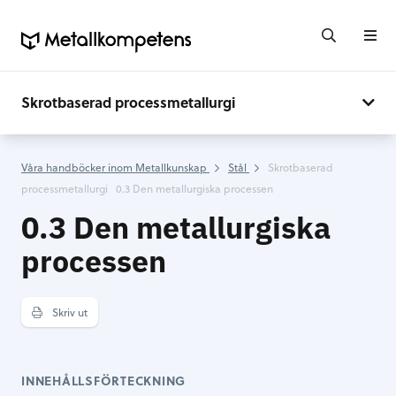
Skrotbaserad processmetallurgi
Våra handböcker inom Metallkunskap
Stål
Skrotbaserad
processmetallurgi
0.3 Den metallurgiska processen
0.3 Den metallurgiska
processen
Skriv ut
INNEHÅLLSFÖRTECKNING