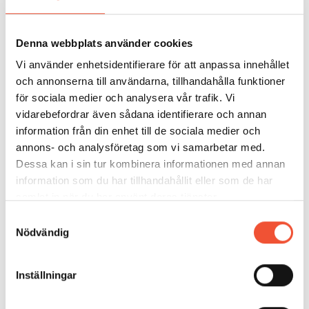
6.3.3 Produktion
Denna webbplats använder cookies
Luft består av 78 % kväve, 21 % syre och 1 % argon.
Vi använder enhetsidentifierare för att anpassa innehållet
Ren syrgas (99,9 % renhet) produceras från det syre
och annonserna till användarna, tillhandahålla funktioner
som finns i luften genom att komprimera, kyla och
för sociala medier och analysera vår trafik. Vi
expandera luften i flera steg. När tillräckligt låg
vidarebefordrar även sådana identifierare och annan
temperatur har uppnåtts, cirka -200°C, är luften
information från din enhet till de sociala medier och
flytande, och de olika gaserna kväve, syre och argon
annons- och analysföretag som vi samarbetar med.
kan skiljas från varandra genom att de kokar vid olika
Dessa kan i sin tur kombinera informationen med annan
temperaturer. För produktion av syrgas åtgår
information som du har tillhandahållit eller som de har
elenergi, cirka 0,5 kWh per normalkubikmeter.
samlat in när du har använt deras tjänster.
Samtyckesval
6.3.4 Användning av syrgas
Nödvändig
Inom ett integrerat verk används de största
mängderna syrgas i LD-konvertern för att färska
Inställningar
råjärn till råstål genom att förbränna kolet i råjärnet.
Syrgas används ibland även för att öka