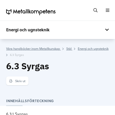
Energi och ugnsteknik
Våra handböcker inom Metallkunskap
Stål
Energi och ugnsteknik
6.3 Syrgas
6.3 Syrgas
Skriv ut
INNEHÅLLSFÖRTECKNING
6.3.1 Syrgas