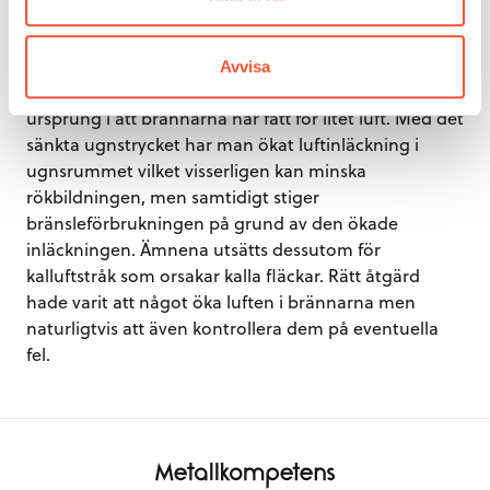
Anmärkning: Det händer ibland att en ugn kan ryka
kraftigt varvid personalen sänker ugnstrycket och
rökbildningen minskar eller till och med upphör. I
Avvisa
själva verket har rökbildningen egentligen sitt
ursprung i att brännarna har fått för litet luft. Med det
sänkta ugnstrycket har man ökat luftinläckning i
ugnsrummet vilket visserligen kan minska
rökbildningen, men samtidigt stiger
bränsleförbrukningen på grund av den ökade
inläckningen. Ämnena utsätts dessutom för
kalluftstråk som orsakar kalla fläckar. Rätt åtgärd
hade varit att något öka luften i brännarna men
naturligtvis att även kontrollera dem på eventuella
fel.