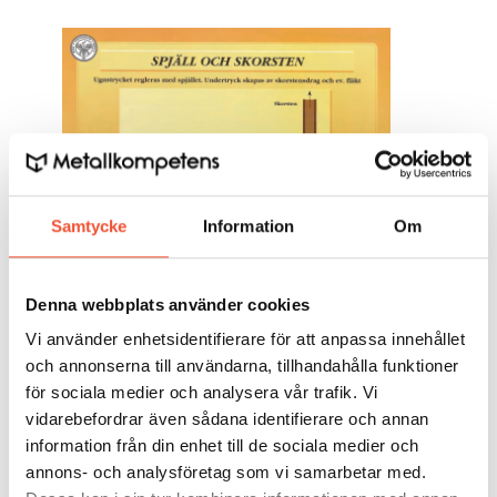
Samtycke
Information
Om
Figur 28.
Denna webbplats använder cookies
Vi använder enhetsidentifierare för att anpassa innehållet
Det är alltså mycket viktigt att hålla ett korrekt
och annonserna till användarna, tillhandahålla funktioner
ugnstryck, och det måste följa brännarnas pådrag.
för sociala medier och analysera vår trafik. Vi
Styrningen av ugnstrycket sker på följande sätt:
vidarebefordrar även sådana identifierare och annan
information från din enhet till de sociala medier och
Ugnstrycket mäts i ett tryckuttag och en
annons- och analysföretag som vi samarbetar med.