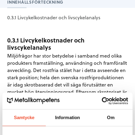
INNEHÅLLSFÖRTECKNING
0.3.1 Livcykelkostnader och livscykelanalys
0.3.1 Livcykelkostnader och
livscykelanalys
Miljöfrågor har stor betydelse i samband med olika
produkters framställning, användning och framförallt
avveckling. Det rostfria stålet har i detta avseende en
stark position; hela den svenska rostfriproduktionen
är idag skrotbaserad det vill säga förutsätter en
mycket hög återvinningsgrad. Eftersom skrotpriset är
högt så stimuleras återvinningen. Restvärdet på en
skrotad anläggning kan vara avsevärt och
åskådliggörs med analys av livscykelkostnader
Samtycke
Information
Om
(engelska LCC eller Life Cycle Costing). Metoden ger
ekonomiskt underlag för att konstruera i material