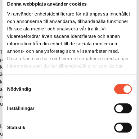
som ger en totalt över anläggningars livstid bästa
Denna webbplats använder cookies
ekonomi. Faktorer som underhållsfrihet premieras
Vi använder enhetsidentifierare för att anpassa innehållet
liksom höga restvärden. Material som ger en lägsta
och annonserna till användarna, tillhandahålla funktioner
initial kostnad vid investering men på grund av lägre
för sociala medier och analysera vår trafik. Vi
prestanda sett över längre tid, avslöjas.
vidarebefordrar även sådana identifierare och annan
information från din enhet till de sociala medier och
Tillämpningar av metoden har exempelvis visat att långa
annons- och analysföretag som vi samarbetar med.
pipelines för olja och gas bör konstrueras i kolstål, medan
Dessa kan i sin tur kombinera informationen med annan
kortare bör göras i rostfritt. En av flera bidragande faktorer
information som du har tillhandahållit eller som de har
är att inhibitorkostnaden för att skydda
samlat in när du har använt deras tjänster.
kolstålskonstruktionen inte ökar med ökande längd. Ett
Samtyckesval
annat LCC-resonemang leder till att produktionsrör av
Nödvändig
rostfria material är lönsamma att installera, på grund av
underhållsfriheten, om borrhålets djup överstiger 3000 m.
Inställningar
Livscykelanalys (LCA) är ett kvantitativt verktyg för att
Statistik
utvärdera miljöbelastningar och miljöfördelar som är