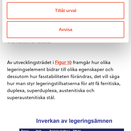
några av de olika legeringselementens inverkan på
Tillåt urval
egenskaperna framgår av tabellen. Det finns dock ett
stort antal bivillkor som måste vara uppfyllda, vilket
innebär att man inte kan maximera en egenskap
Avvisa
genom att enbart se till något enstaka element och
öka halten av dessa.
Av utvecklingsträdet i
Figur 10
framgår hur olika
legeringselement bidrar till olika egenskaper och
dessutom hur fasstabiliteten förändras, det vill säga
hur man styr legeringstillsatserna för att få ferritiska,
duplexa, superduplexa, austenitiska och
superaustenitiska stål.