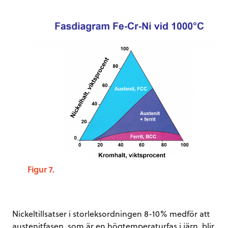
Figur 7.
Nickeltillsatser i storleksordningen 8-10% medför att
austenitfasen, som är en högtemperaturfas i järn, blir