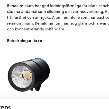
Renaluminium har god ledningsförmåga för både el och 
sådana ändamål som elledning och värmeöverföring. Re
hållfasthet och är mjukt. Aluminiumfolie som har bäst ba
renaluminium. Renaluminium har hög glans och används 
och koncentrerande solfångare.
Beteckningar: 1xxx
Figur 5. Reflektor i renaluminium för högsta glans. Armaturhus i