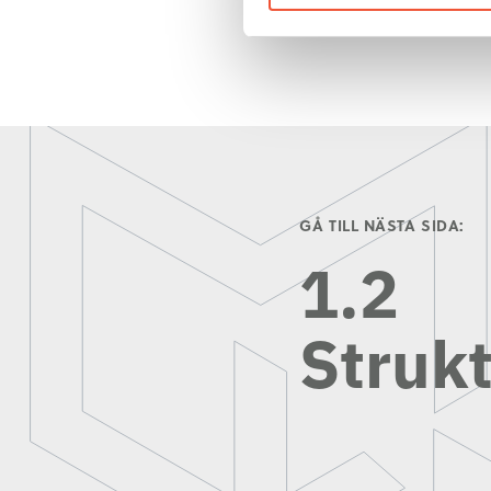
GÅ TILL NÄSTA SIDA:
1.2
Struk