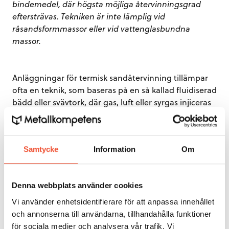
bindemedel, där högsta möjliga återvinningsgrad
eftersträvas. Tekniken är inte lämplig vid
råsandsformmassor eller vid vattenglasbundna
massor.
Anläggningar för termisk sandåtervinning tillämpar
ofta en teknik, som baseras på en så kallad fluidiserad
bädd eller svävtork, där gas, luft eller syrgas injiceras
genom ett stort antal förborrade hål.
Gasblandningen lyfter retursanden så att den bildar
ett vätskeliknande skikt. Tekniken ger en mycket stor
Samtycke
Information
Om
kontaktyta mellan sandkorn och förbränningsgas,
vilket effektivt bränner bort organiska beståndsdelar
hos bindemedlet på sandkornens ytor.
Denna webbplats använder cookies
Vi använder enhetsidentifierare för att anpassa innehållet
Följande figur ger ett exempel på uppbyggnad av en
och annonserna till användarna, tillhandahålla funktioner
sandåtervinningsanläggning arbetande med termisk
för sociala medier och analysera vår trafik. Vi