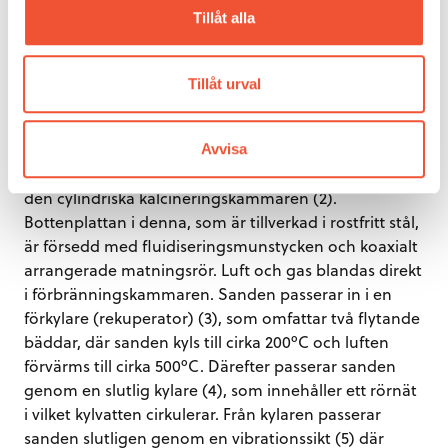
Tillåt alla
Figur 24.
Anläggning för termisk sandåtervinning
(FATA Aluminium, Italien).
Tillåt urval
I anläggningen i figuren ovan transporterar en
Avvisa
skruvtransportör (1) den sand som skall återvinnas in i
den cylindriska kalcineringskammaren (2).
Bottenplattan i denna, som är tillverkad i rostfritt stål,
är försedd med fluidiseringsmunstycken och koaxialt
arrangerade matningsrör. Luft och gas blandas direkt
i förbränningskammaren. Sanden passerar in i en
förkylare (rekuperator) (3), som omfattar två flytande
bäddar, där sanden kyls till cirka 200ºC och luften
förvärms till cirka 500ºC. Därefter passerar sanden
genom en slutlig kylare (4), som innehåller ett rörnät
i vilket kylvatten cirkulerar. Från kylaren passerar
sanden slutligen genom en vibrationssikt (5) där