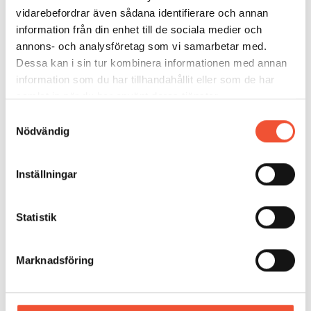
återvinning.
vidarebefordrar även sådana identifierare och annan
information från din enhet till de sociala medier och
annons- och analysföretag som vi samarbetar med.
Dessa kan i sin tur kombinera informationen med annan
information som du har tillhandahållit eller som de har
samlat in när du har använt deras tjänster.
Samtyckesval
Nödvändig
Inställningar
Statistik
Marknadsföring