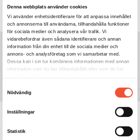
Denna webbplats använder cookies
Vi använder enhetsidentifierare för att anpassa innehållet
och annonserna till användarna, tillhandahålla funktioner
för sociala medier och analysera vår trafik. Vi
vidarebefordrar även sådana identifierare och annan
information från din enhet till de sociala medier och
annons- och analysföretag som vi samarbetar med.
GÅ TILL NÄSTA SIDA:
Dessa kan i sin tur kombinera informationen med annan
6.19 Arbetsmiljö
information som du har tillhandahållit eller som de har
samlat in när du har använt deras tjänster.
Samtyckesval
Nödvändig
Inställningar
METALLKUNSKAP
Statistik
Aluminium