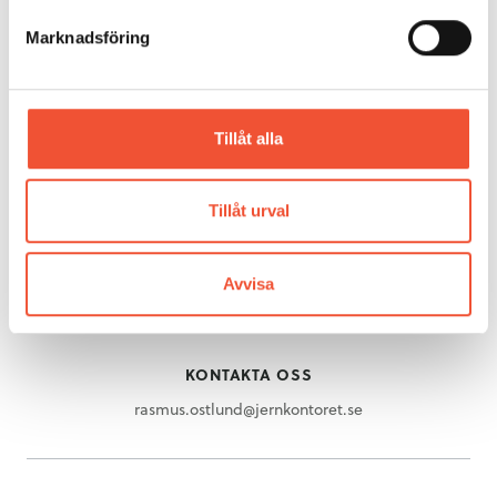
Gjuteriteknik
Marknadsföring
Stål
Mässing
Metallarkivet
Rörligt material
Tillåt alla
OM METALLKOMPETENS
Tillåt urval
Om Metallkompetens
UPPTÄCK METALLEN
Avvisa
Upptäck metallen
KONTAKTA OSS
rasmus.ostlund@jernkontoret.se