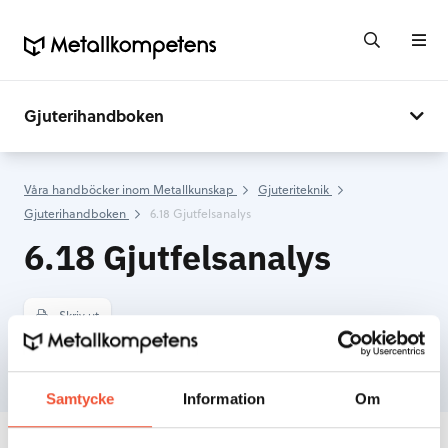
Gjuterihandboken
Våra handböcker inom Metallkunskap
Gjuteriteknik
Gjuterihandboken
6.18 Gjutfelsanalys
6.18 Gjutfelsanalys
Skriv ut
Samtycke
Information
Om
INNEHÅLLSFÖRTECKNING